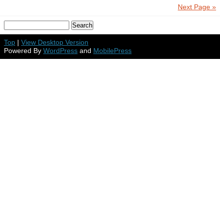
Next Page »
Top
|
View Desktop Version
Powered By
WordPress
and
MobilePress