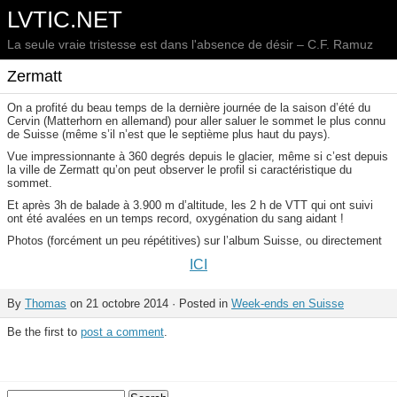
LVTIC.NET
La seule vraie tristesse est dans l'absence de désir – C.F. Ramuz
Zermatt
On a profité du beau temps de la dernière journée de la saison d’été du
Cervin (Matterhorn en allemand) pour aller saluer le sommet le plus connu
de Suisse (même s’il n’est que le septième plus haut du pays).
Vue impressionnante à 360 degrés depuis le glacier, même si c’est depuis
la ville de Zermatt qu’on peut observer le profil si caractéristique du
sommet.
Et après 3h de balade à 3.900 m d’altitude, les 2 h de VTT qui ont suivi
ont été avalées en un temps record, oxygénation du sang aidant !
Photos (forcément un peu répétitives) sur l’album Suisse, ou directement
ICI
By
Thomas
on 21 octobre 2014 · Posted in
Week-ends en Suisse
Be the first to
post a comment
.