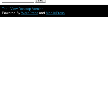
Top
|
View Desktop Version
Powered By
WordPress
and
MobilePress