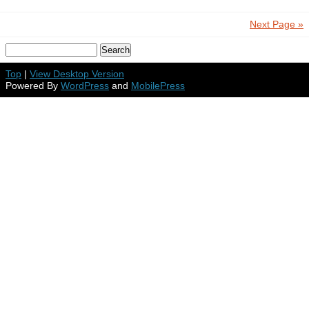
Next Page »
Top
|
View Desktop Version
Powered By
WordPress
and
MobilePress