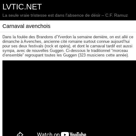
LVTIC.NET
La seule vraie tristesse est dans l'absence de désir – C.F. Ramuz
Carnaval avenchois
Dans la foulée des Brandons d’Yverdon la semaine dernière, on est allé ce
dimanche à Avenches, ancienne cité romaine surtout connue aujourd’hui
pour ses deux festivals (rock et opéra), et dont le carnaval tardif est aussi
sympa, avec de nouvelles Guggen. Ci-dessous le traditionnel “morceau
d’ensemble” regroupant toutes les Guggen (323 musiciens cette année).