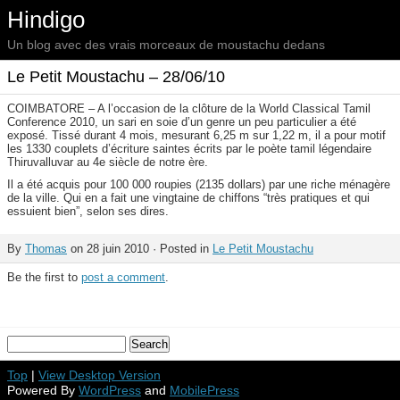
Hindigo
Un blog avec des vrais morceaux de moustachu dedans
Le Petit Moustachu – 28/06/10
COIMBATORE – A l’occasion de la clôture de la World Classical Tamil
Conference 2010, un sari en soie d’un genre un peu particulier a été
exposé. Tissé durant 4 mois, mesurant 6,25 m sur 1,22 m, il a pour motif
les 1330 couplets d’écriture saintes écrits par le poète tamil légendaire
Thiruvalluvar au 4e siècle de notre ère.
Il a été acquis pour 100 000 roupies (2135 dollars) par une riche ménagère
de la ville. Qui en a fait une vingtaine de chiffons “très pratiques et qui
essuient bien”, selon ses dires.
By
Thomas
on 28 juin 2010 · Posted in
Le Petit Moustachu
Be the first to
post a comment
.
Top
|
View Desktop Version
Powered By
WordPress
and
MobilePress