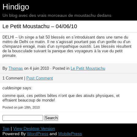
Hindigo
Un blog avec des vrais morceaux de moustachu dedans
Le Petit Moustachu – 04/06/10
DELHI – Un singe a fait 50 blessés en s’introduisant dans une rame du
métro de Delhi ce matin. Il ne s’agissait pourtant pas d’un gorille ou d’un
chimpanzé enragé, mais d’un sympathique ouistiti. Les blessés résultent
de la bousculade suivant la panique des voyageurs à la vue du petit
primate.
By
Thomas
on 4 juin 2010 · Posted in
Le Petit Moustachu
1 Comment |
Post Comment
culdesinge
says:
comme quoi, ces petites bêtes n’ont que des atouts physiques, et
effraient beaucoup de monde!
Posted on juin 18th, 2010
Top
|
View Desktop Version
Powered By
WordPress
and
MobilePress